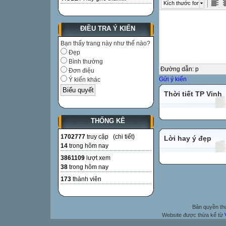
Kích thước font
ĐIỀU TRA Ý KIẾN
Bạn thấy trang này như thế nào?
Đẹp
Bình thường
Đường dẫn
:
p
Đơn điệu
Gửi ý kiến
Ý kiến khác
Thời tiết TP Vinh
THỐNG KÊ
1702777
truy cập (
chi tiết
)
Lời hay ý đẹp
14
trong hôm nay
3861109
lượt xem
38
trong hôm nay
173
thành viên
Bản quyền t
Website được thừa kế từ