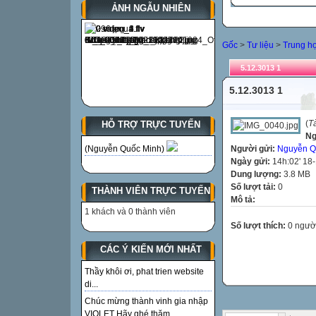
ẢNH NGẪU NHIÊN
Gốc
>
Tư liệu
>
Trung h
5.12.3013 1
5.12.3013 1
(
T
HỖ TRỢ TRỰC TUYẾN
Ng
Người gửi:
Nguyễn Q
(Nguyễn Quốc Minh)
Ngày gửi:
14h:02' 18
Dung lượng:
3.8 MB
Số lượt tải:
0
THÀNH VIÊN TRỰC TUYẾN
Mô tả:
1 khách và 0 thành viên
Số lượt thích:
0 ngườ
CÁC Ý KIẾN MỚI NHẤT
Thầy khôi ơi, phat trien website
di...
Chúc mừng thành vinh gia nhập
VIOLET Hãy ghé thăm...