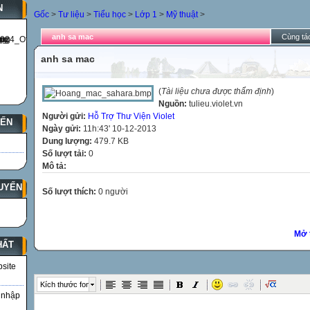
N
Gốc
>
Tư liệu
>
Tiểu học
>
Lớp 1
>
Mỹ thuật
>
anh sa mac
Cùng tác
anh sa mac
(
Tài liệu chưa được thẩm định
)
Nguồn:
tulieu.violet.vn
Người gửi:
Hỗ Trợ Thư Viện Violet
YẾN
Ngày gửi:
11h:43' 10-12-2013
Dung lượng:
479.7 KB
Số lượt tải:
0
Mô tả:
UYẾN
Số lượt thích:
0 người
Mở 
HẤT
bsite
Kích thước font
 nhập