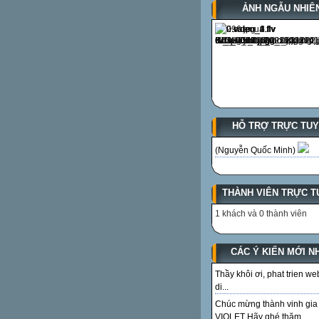
ẢNH NGẪU NHIÊ
HỖ TRỢ TRỰC TU
(Nguyễn Quốc Minh)
THÀNH VIÊN TRỰC T
1 khách và 0 thành viên
CÁC Ý KIẾN MỚI N
Thầy khôi ơi, phat trien we
di...
Chúc mừng thành vinh gia
VIOLET Hãy ghé thăm...