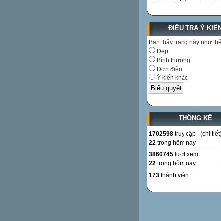
ĐIỀU TRA Ý KIẾ
Bạn thấy trang này như th
Đẹp
Bình thường
Đơn điệu
Ý kiến khác
THỐNG KÊ
1702598
truy cập (
chi tiết
22
trong hôm nay
3860745
lượt xem
22
trong hôm nay
173
thành viên