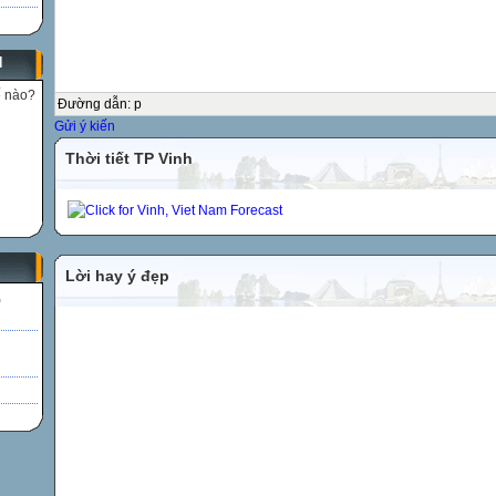
N
ế nào?
Đường dẫn
:
p
Gửi ý kiến
Thời tiết TP Vinh
Lời hay ý đẹp
)