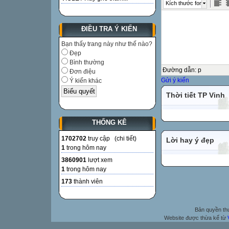
Kích thước font
ĐIỀU TRA Ý KIẾN
Bạn thấy trang này như thế nào?
Đẹp
Bình thường
Đường dẫn
:
p
Đơn điệu
Gửi ý kiến
Ý kiến khác
Thời tiết TP Vinh
THỐNG KÊ
1702702
truy cập (
chi tiết
)
Lời hay ý đẹp
1
trong hôm nay
3860901
lượt xem
1
trong hôm nay
173
thành viên
Bản quyền t
Website được thừa kế từ