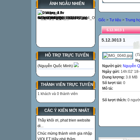
ẢNH NGẪU NHIÊN
Gốc
>
Tư liệu
>
Trung h
5.12.3013 1
5.12.3013 1
(
T
HỖ TRỢ TRỰC TUYẾN
Ng
Người gửi:
Nguyễn Q
(Nguyễn Quốc Minh)
Ngày gửi:
14h:02' 18
Dung lượng:
3.8 MB
Số lượt tải:
0
THÀNH VIÊN TRỰC TUYẾN
Mô tả:
1 khách và 0 thành viên
Số lượt thích:
0 ngườ
CÁC Ý KIẾN MỚI NHẤT
Thầy khôi ơi, phat trien website
di...
Chúc mừng thành vinh gia nhập
VIOLET Hãy ghé thăm...