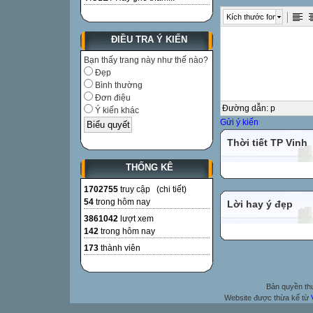
Kích thước font
ĐIỀU TRA Ý KIẾN
Bạn thấy trang này như thế nào?
Đẹp
Bình thường
Đơn điệu
Đường dẫn
:
p
Ý kiến khác
Gửi ý kiến
Thời tiết TP Vinh
THỐNG KÊ
1702755
truy cập (
chi tiết
)
54
trong hôm nay
Lời hay ý đẹp
3861042
lượt xem
142
trong hôm nay
173
thành viên
Bản quyền t
Website được thừa kế từ