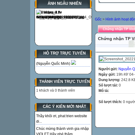
ẢNH NGẪU NHIÊN
Gốc
>
Hình ảnh hoạt độ
Chứng nhận TP Vinh 
Chứng nhận TP Vin
HỖ TRỢ TRỰC TUYẾN
(Nguyễn Quốc Minh)
Người gửi:
Nguyễn Q
Ngày gửi:
19h:49' 04
Dung lượng:
242.8 K
THÀNH VIÊN TRỰC TUYẾN
Số lượt tải:
0
1 khách và 0 thành viên
Mô tả:
Số lượt thích:
0 ngườ
CÁC Ý KIẾN MỚI NHẤT
Thầy khôi ơi, phat trien website
di...
Chúc mừng thành vinh gia nhập
VIOLET Hãy ghé thăm...