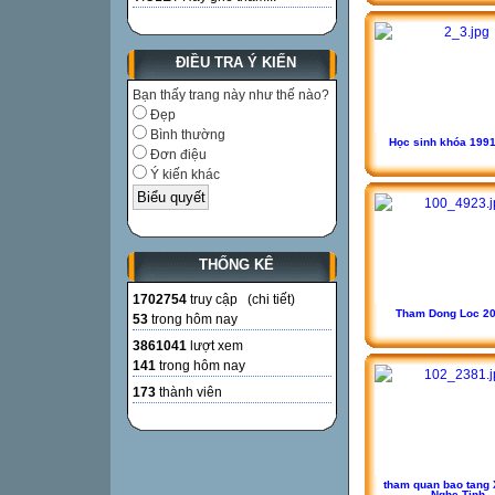
ĐIỀU TRA Ý KIẾN
Bạn thấy trang này như thế nào?
Đẹp
Bình thường
Học sinh khóa 199
Đơn điệu
Ý kiến khác
THỐNG KÊ
1702754
truy cập (
chi tiết
)
Tham Dong Loc 20
53
trong hôm nay
3861041
lượt xem
141
trong hôm nay
173
thành viên
tham quan bao tang 
Nghe Tinh