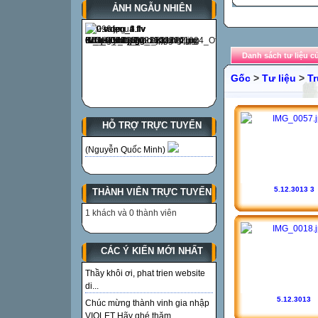
ẢNH NGẪU NHIÊN
Danh sách tư liệu c
Gốc
>
Tư liệu
>
T
HỖ TRỢ TRỰC TUYẾN
(Nguyễn Quốc Minh)
5.12.3013 3
THÀNH VIÊN TRỰC TUYẾN
1 khách và 0 thành viên
CÁC Ý KIẾN MỚI NHẤT
Thầy khôi ơi, phat trien website
di...
5.12.3013
Chúc mừng thành vinh gia nhập
VIOLET Hãy ghé thăm...