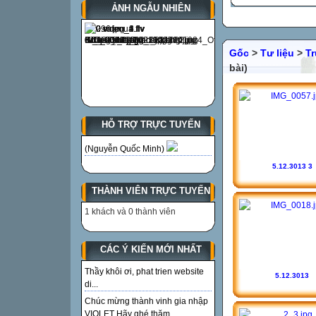
ẢNH NGẪU NHIÊN
Gốc
>
Tư liệu
>
T
bài)
HỖ TRỢ TRỰC TUYẾN
(Nguyễn Quốc Minh)
5.12.3013 3
THÀNH VIÊN TRỰC TUYẾN
1 khách và 0 thành viên
CÁC Ý KIẾN MỚI NHẤT
Thầy khôi ơi, phat trien website
5.12.3013
di...
Chúc mừng thành vinh gia nhập
VIOLET Hãy ghé thăm...