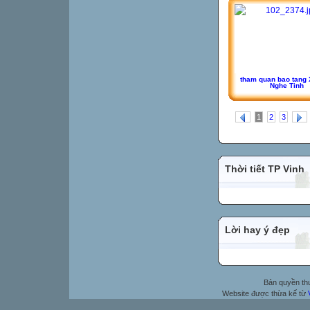
tham quan bao tang 
Nghe Tinh
1
2
3
Thời tiết TP Vinh
Lời hay ý đẹp
Bản quyền t
Website được thừa kế từ