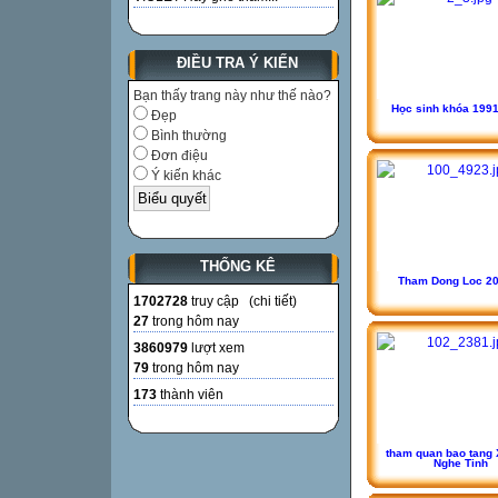
ĐIỀU TRA Ý KIẾN
Bạn thấy trang này như thế nào?
Học sinh khóa 199
Đẹp
Bình thường
Đơn điệu
Ý kiến khác
THỐNG KÊ
Tham Dong Loc 20
1702728
truy cập (
chi tiết
)
27
trong hôm nay
3860979
lượt xem
79
trong hôm nay
173
thành viên
tham quan bao tang 
Nghe Tinh