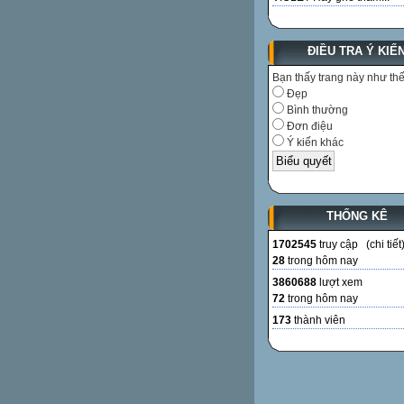
ĐIỀU TRA Ý KIẾ
Bạn thấy trang này như th
Đẹp
Bình thường
Đơn điệu
Ý kiến khác
THỐNG KÊ
1702545
truy cập (
chi tiết
28
trong hôm nay
3860688
lượt xem
72
trong hôm nay
173
thành viên