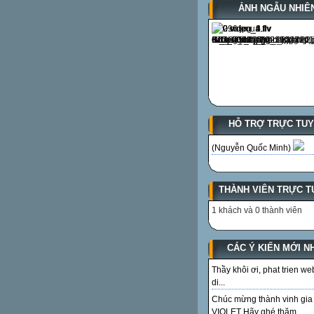
ẢNH NGẪU NHIÊ
HỖ TRỢ TRỰC TU
(Nguyễn Quốc Minh)
THÀNH VIÊN TRỰC T
1 khách và 0 thành viên
CÁC Ý KIẾN MỚI N
Thầy khôi ơi, phat trien we
di...
Chúc mừng thành vinh gia
VIOLET Hãy ghé thăm...