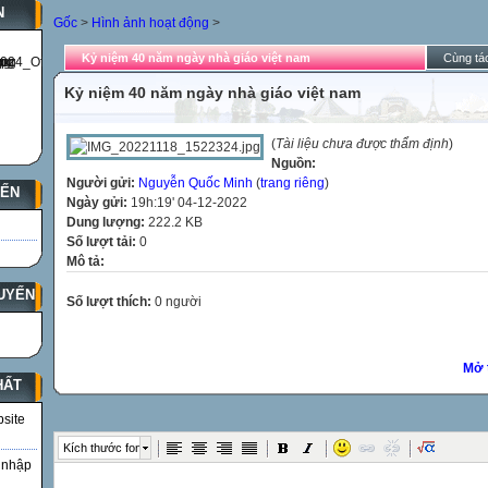
N
Gốc
>
Hình ảnh hoạt động
>
Kỷ niệm 40 năm ngày nhà giáo việt nam
Cùng tác
Kỷ niệm 40 năm ngày nhà giáo việt nam
(
Tài liệu chưa được thẩm định
)
Nguồn:
Người gửi:
Nguyễn Quốc Minh
(
trang riêng
)
YẾN
Ngày gửi:
19h:19' 04-12-2022
Dung lượng:
222.2 KB
Số lượt tải:
0
Mô tả:
UYẾN
Số lượt thích:
0 người
Mở 
HẤT
bsite
Kích thước font
 nhập