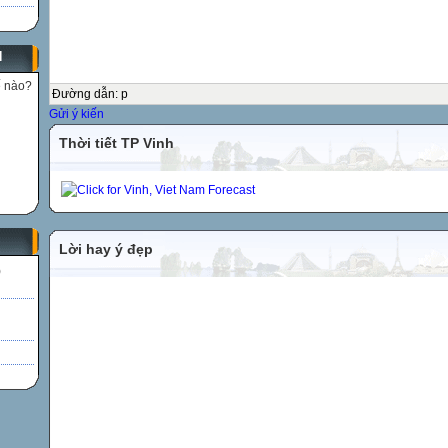
N
ế nào?
Đường dẫn
:
p
Gửi ý kiến
Thời tiết TP Vinh
Lời hay ý đẹp
)