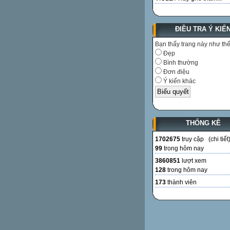
ĐIỀU TRA Ý KIẾ
Bạn thấy trang này như th
Đẹp
Bình thường
Đơn điệu
Ý kiến khác
THỐNG KÊ
1702675
truy cập (
chi tiết
99
trong hôm nay
3860851
lượt xem
128
trong hôm nay
173
thành viên