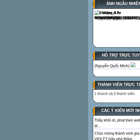
ẢNH NGẪU NHIÊ
HỖ TRỢ TRỰC TU
(Nguyễn Quốc Minh)
THÀNH VIÊN TRỰC T
1 khách và 0 thành viên
CÁC Ý KIẾN MỚI N
Thầy khôi ơi, phat trien we
di...
Chúc mừng thành vinh gia
VIOLET Hãy ghé thăm...