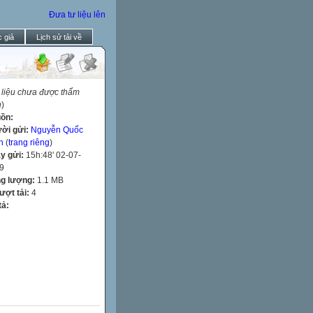
Đưa tư liệu lên
 giả
Lịch sử tải về
 liệu chưa được thẩm
h
)
ồn:
ời gửi:
Nguyễn Quốc
h
(
trang riêng
)
y gửi:
15h:48' 02-07-
9
g lượng:
1.1 MB
lượt tải:
4
tả: