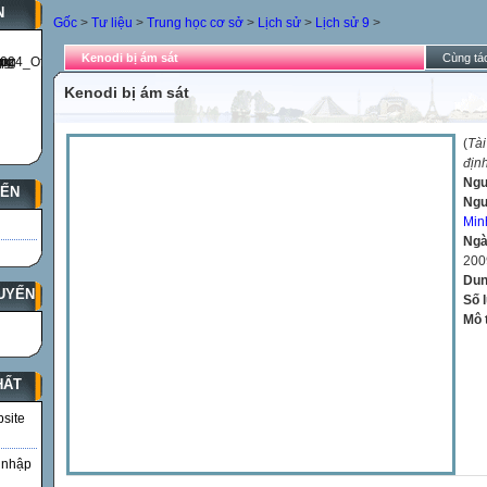
N
Gốc
>
Tư liệu
>
Trung học cơ sở
>
Lịch sử
>
Lịch sử 9
>
Kenodi bị ám sát
Cùng tác
Kenodi bị ám sát
(
Tài
địn
Ngu
YẾN
Ngư
Min
Ngà
200
Dun
UYẾN
Số 
Mô 
HẤT
bsite
 nhập