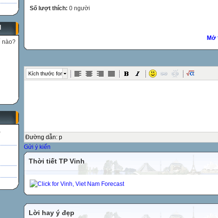
Số lượt thích:
0 người
N
Mở 
ế nào?
Kích thước font
)
Đường dẫn
:
p
Gửi ý kiến
Thời tiết TP Vinh
Lời hay ý đẹp