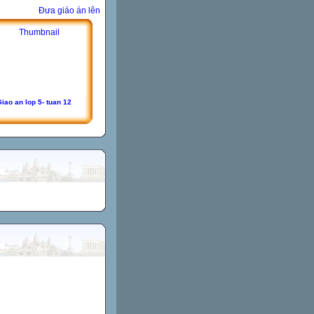
Đưa giáo án lên
iao an lop 5- tuan 12