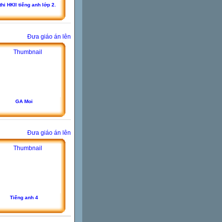
thi HKII tiếng anh lớp 2.
Đưa giáo án lên
GA Moi
Đưa giáo án lên
Tiếng anh 4