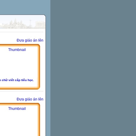
Đưa giáo án lên
 chữ viết cấp tiểu học.
Đưa giáo án lên