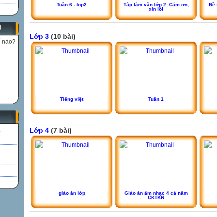
Tuần 6 - lop2
Tập làm văn lớp 2: Cám ơn,
Đề 
xin lỗi
N
Lớp 3
(10 bài)
ế nào?
Tiếng việt
Tuần 1
Lớp 4
(7 bài)
)
giáo án lớp
Giáo án âm nhạc 4 cả năm
CKTKN