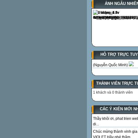
ẢNH NGẪU NHIÊ
HỖ TRỢ TRỰC TU
(Nguyễn Quốc Minh)
THÀNH VIÊN TRỰC T
1 khách và 0 thành viên
CÁC Ý KIẾN MỚI N
Thầy khôi ơi, phat trien we
di...
Chúc mừng thành vinh gia
VIOLET Hãy ghé thăm...