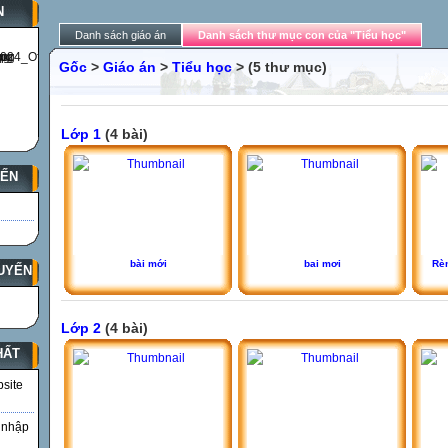
N
Danh sách giáo án
Danh sách thư mục con của "Tiểu học"
Gốc
>
Giáo án
>
Tiểu học
> (5 thư mục)
Lớp 1
(4 bài)
YẾN
bài mới
bai mơi
Rèn
UYẾN
Lớp 2
(4 bài)
HẤT
bsite
 nhập