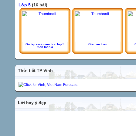
Lớp 5
(16 bài)
On tap cuoi nam hoc lop 5
Giao an toan
G
mon toan a
Thời tiết TP Vinh
Lời hay ý đẹp