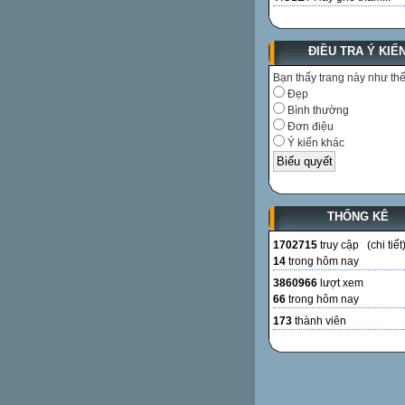
ĐIỀU TRA Ý KIẾ
Bạn thấy trang này như th
Đẹp
Bình thường
Đơn điệu
Ý kiến khác
THỐNG KÊ
1702715
truy cập (
chi tiết
14
trong hôm nay
3860966
lượt xem
66
trong hôm nay
173
thành viên