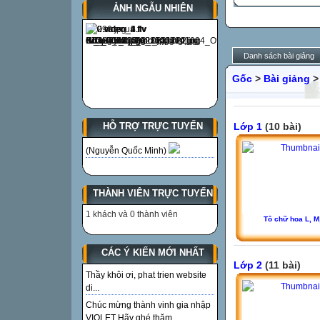
ẢNH NGẪU NHIÊN
Danh sách bài giảng
Gốc
>
Bài giảng
Lớp 1
(10 bài)
HỖ TRỢ TRỰC TUYẾN
(Nguyễn Quốc Minh)
THÀNH VIÊN TRỰC TUYẾN
1 khách và 0 thành viên
Tô chữ hoa L, M
CÁC Ý KIẾN MỚI NHẤT
Lớp 2
(11 bài)
Thầy khôi ơi, phat trien website
di...
Chúc mừng thành vinh gia nhập
VIOLET Hãy ghé thăm...