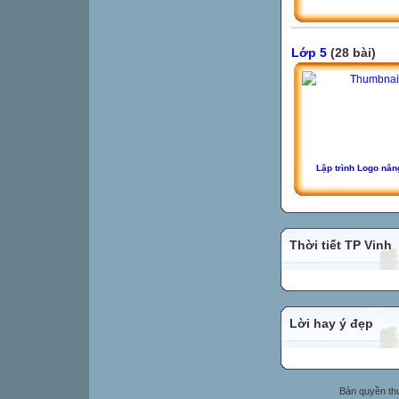
Lớp 5
(28 bài)
Lập trình Logo nân
Thời tiết TP Vinh
Lời hay ý đẹp
Bản quyền t