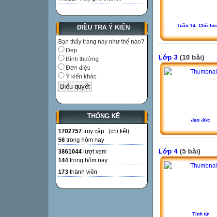
Tuần 14. Chữ ho
ĐIỀU TRA Ý KIẾN
Bạn thấy trang này như thế nào?
Đẹp
Lớp 3
(10 bài)
Bình thường
Đơn điệu
Ý kiến khác
THỐNG KÊ
đạo đức
1702757
truy cập (
chi tiết
)
56
trong hôm nay
Lớp 4
(5 bài)
3861044
lượt xem
144
trong hôm nay
173
thành viên
Tính từ