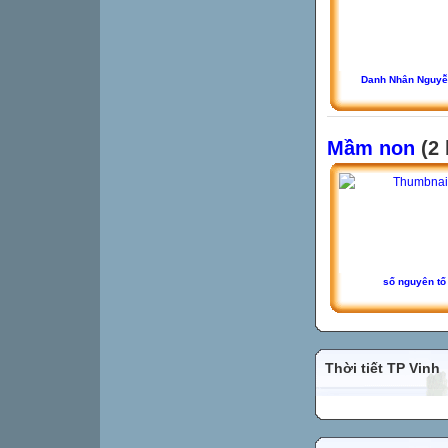
Danh Nhân Nguyễ
Mầm non
(2 
số nguyên tố
Thời tiết TP Vinh