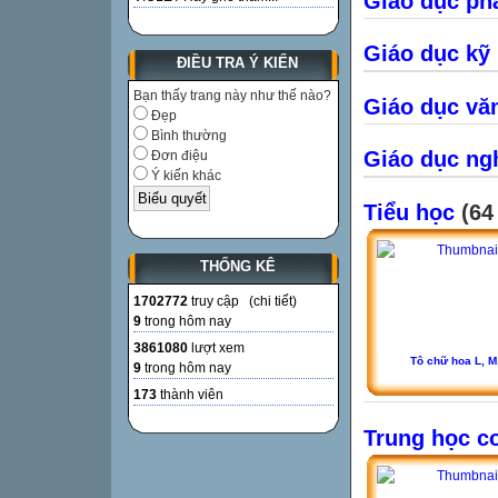
Giáo dục phá
Giáo dục kỹ
ĐIỀU TRA Ý KIẾN
Bạn thấy trang này như thế nào?
Giáo dục vă
Đẹp
Bình thường
Giáo dục ng
Đơn điệu
Ý kiến khác
Tiểu học
(64 
THỐNG KÊ
1702772
truy cập (
chi tiết
)
9
trong hôm nay
3861080
lượt xem
Tô chữ hoa L, M
9
trong hôm nay
173
thành viên
Trung học c