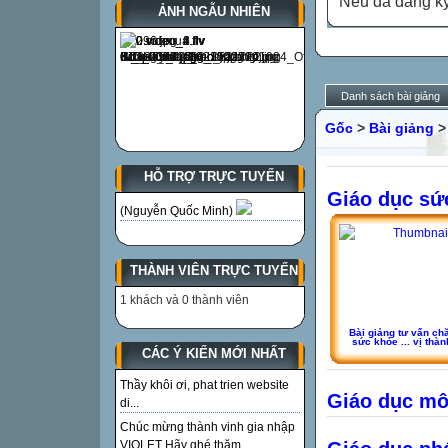
Nếu đã đăng ký 
ẢNH NGẪU NHIÊN
Danh sách bài giảng
Gốc
>
Bài giảng
>
HỖ TRỢ TRỰC TUYẾN
Giáo dục sứ
(Nguyễn Quốc Minh)
THÀNH VIÊN TRỰC TUYẾN
1 khách và 0 thành viên
Bài giảng tư vấn c
sức khỏe ... vị thàn
CÁC Ý KIẾN MỚI NHẤT
Thầy khôi ơi, phat trien website
Giáo dục mô
di...
Chúc mừng thành vinh gia nhập
VIOLET Hãy ghé thăm...