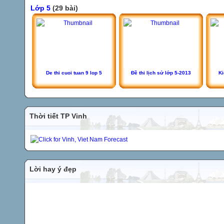
Lớp 5
(29 bài)
De thi cuoi tuan 9 lop 5
Đề thi lịch sử lớp 5-2013
Ki
Thời tiết TP Vinh
Lời hay ý đẹp