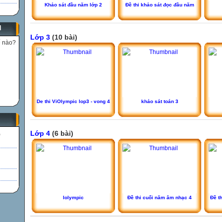
Khảo sát đầu năm lớp 2
Đề thi khảo sát đọc đầu năm
N
Lớp 3
(10 bài)
ế nào?
De thi ViOlympic lop3 - vong 4
khảo sát toán 3
Lớp 4
(6 bài)
)
Iolympic
Đề thi cuối năm âm nhạc 4
Đề th