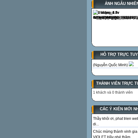
ẢNH NGẪU NHIÊ
HỖ TRỢ TRỰC TU
(Nguyễn Quốc Minh)
THÀNH VIÊN TRỰC T
1 khách và 0 thành viên
CÁC Ý KIẾN MỚI N
Thầy khôi ơi, phat trien we
di...
Chúc mừng thành vinh gia
VIOLET Hãy ghé thăm...