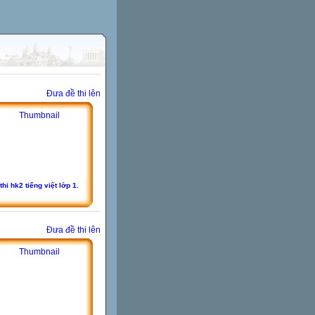
Đưa đề thi lên
thi hk2 tiếng việt lớp 1.
Đưa đề thi lên