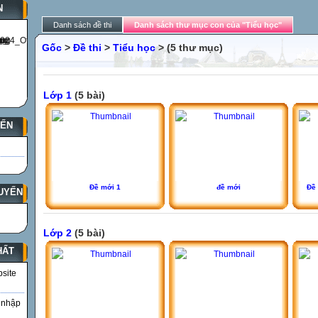
N
Danh sách đề thi
Danh sách thư mục con của "Tiểu học"
Gốc
>
Đề thi
>
Tiểu học
> (5 thư mục)
Lớp 1
(5 bài)
YẾN
Đề mới 1
đề mới
Đề 
UYẾN
Lớp 2
(5 bài)
HẤT
bsite
 nhập