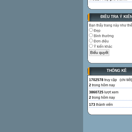
ĐIỀU TRA Ý KIẾ
Bạn thấy trang này như th
Đẹp
Bình thường
Đơn điệu
Ý kiến khác
THỐNG KÊ
1702578
truy cập (
chi tiết
2
trong hôm nay
3860725
lượt xem
2
trong hôm nay
173
thành viên