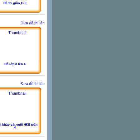
Đề thi giữa kì II
Đưa đề thi lên
Đề lớp 3 lên 4
Đưa đề thi lên
i khảo sát cuối HKII toán
4