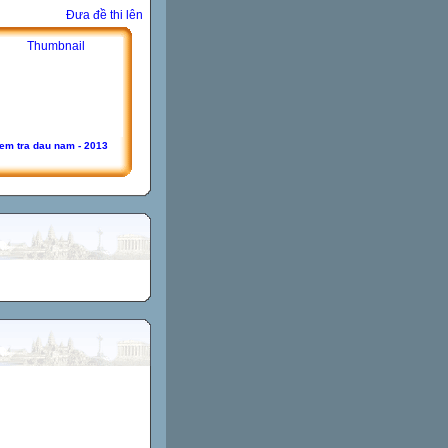
Đưa đề thi lên
em tra dau nam - 2013