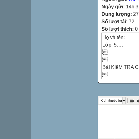
Ngày gửi:
14h:3
Dung lượng:
27
Số lượt tải:
72
Số lượt thích:
0
Họ và tên:
Lớp: 5….


BàI KIểM TRA C


Điểm
Môn:
Kích thước font
Toán
Thời gian:
40 phút

