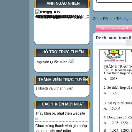
ẢNH NGẪU NHIÊN
Gốc
>
Đề thi
>
Tiểu học
De thi cuoi tuan 9 lo
De thi cuoi tuan 9
HỖ TRỢ TRỰC TUYẾN
(Nguyễn Quốc Minh)
THÀNH VIÊN TRỰC TUYẾN
1 khách và 0 thành viên
CÁC Ý KIẾN MỚI NHẤT
Thầy khôi ơi, phat trien website
di...
Chúc mừng thành vinh gia nhập
VIOLET Hãy ghé thăm...