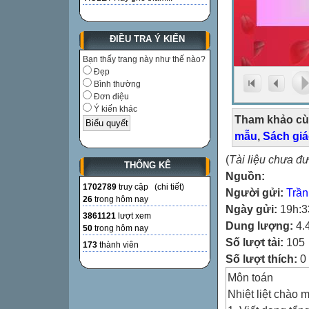
ĐIỀU TRA Ý KIẾN
Bạn thấy trang này như thế nào?
Đẹp
Bình thường
Đơn điệu
Ý kiến khác
Tham khảo cù
mẫu
,
Sách gi
(
Tài liệu chưa đ
THỐNG KÊ
Nguồn:
1702789
truy cập (
chi tiết
)
Người gửi:
Trần
26
trong hôm nay
Ngày gửi:
19h:3
3861121
lượt xem
Dung lượng:
4.
50
trong hôm nay
Số lượt tải:
105
173
thành viên
Số lượt thích:
0
Môn toán
Nhiệt liệt chào 