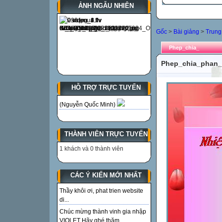
ẢNH NGẪU NHIÊN
Gốc
>
Bài giảng
>
Trung
Phep_chia_
Phep_chia_phan_
HỖ TRỢ TRỰC TUYẾN
(Nguyễn Quốc Minh)
THÀNH VIÊN TRỰC TUYẾN
1 khách và 0 thành viên
CÁC Ý KIẾN MỚI NHẤT
Thầy khôi ơi, phat trien website
di...
Chúc mừng thành vinh gia nhập
VIOLET Hãy ghé thăm...