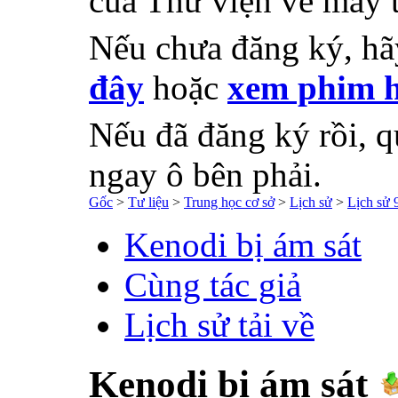
của Thư viện về máy 
Nếu chưa đăng ký, h
đây
hoặc
xem phim h
Nếu đã đăng ký rồi, q
ngay ô bên phải.
Gốc
>
Tư liệu
>
Trung học cơ sở
>
Lịch sử
>
Lịch sử 
Kenodi bị ám sát
Cùng tác giả
Lịch sử tải về
Kenodi bị ám sát