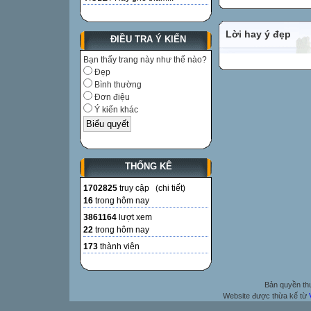
Lời hay ý đẹp
ĐIỀU TRA Ý KIẾN
Bạn thấy trang này như thế nào?
Đẹp
Bình thường
Đơn điệu
Ý kiến khác
THỐNG KÊ
1702825
truy cập (
chi tiết
)
16
trong hôm nay
3861164
lượt xem
22
trong hôm nay
173
thành viên
Bản quyền t
Website được thừa kế từ