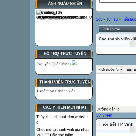
ẢNH NGẪU NHIÊN
Gốc
>
Tư liệu
>
Tiểu học
anh sa mac
Các thành viên đã
HỖ TRỢ TRỰC TUYẾN
(Nguyễn Quốc Minh)
Kích thước font
THÀNH VIÊN TRỰC TUYẾN
1 khách và 0 thành viên
CÁC Ý KIẾN MỚI NHẤT
Đường dẫn
:
p
Gửi ý kiến
Thầy khôi ơi, phat trien website
di...
Thời tiết TP Vinh
Chúc mừng thành vinh gia nhập
VIOLET Hãy ghé thăm...