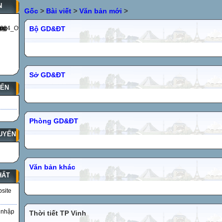
N
Gốc
>
Bài viết
>
Văn bản mới
>
Bộ GD&ĐT
Sở GD&ĐT
YẾN
Phòng GD&ĐT
UYẾN
Văn bản khác
HẤT
bsite
 nhập
Thời tiết TP Vinh