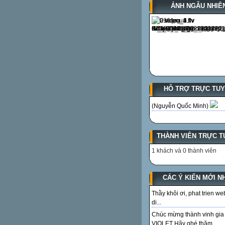
ẢNH NGẪU NHIÊ
HỖ TRỢ TRỰC TU
(Nguyễn Quốc Minh)
THÀNH VIÊN TRỰC T
1 khách và 0 thành viên
CÁC Ý KIẾN MỚI N
Thầy khôi ơi, phat trien we
di...
Chúc mừng thành vinh gia
VIOLET Hãy ghé thăm...