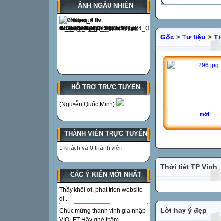
ẢNH NGẪU NHIÊN
Gốc
>
Tư liệu
>
Ti
HỖ TRỢ TRỰC TUYẾN
(Nguyễn Quốc Minh)
mới
THÀNH VIÊN TRỰC TUYẾN
1 khách và 0 thành viên
Thời tiết TP Vinh
CÁC Ý KIẾN MỚI NHẤT
Thầy khôi ơi, phat trien website
di...
Lời hay ý đẹp
Chúc mừng thành vinh gia nhập
VIOLET Hãy ghé thăm...