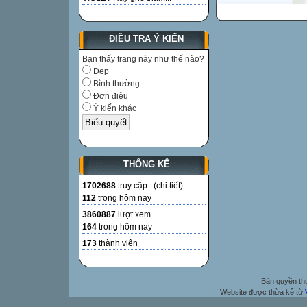
ĐIỀU TRA Ý KIẾN
Bạn thấy trang này như thế nào?
Đẹp
Bình thường
Đơn điệu
Ý kiến khác
THỐNG KÊ
1702688
truy cập (
chi tiết
)
112
trong hôm nay
3860887
lượt xem
164
trong hôm nay
173
thành viên
Bản quyền t
Website được thừa kế từ