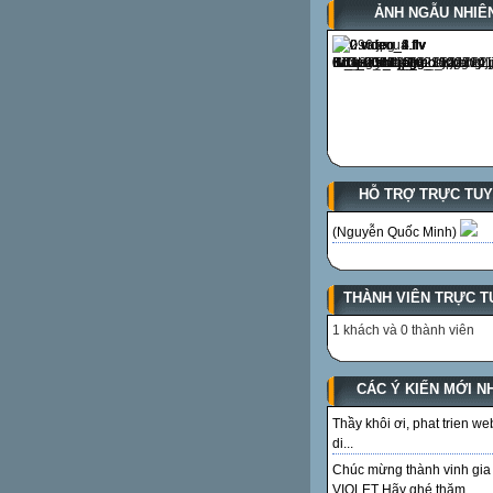
ẢNH NGẪU NHIÊ
HỖ TRỢ TRỰC TU
(Nguyễn Quốc Minh)
THÀNH VIÊN TRỰC T
1 khách và 0 thành viên
CÁC Ý KIẾN MỚI N
Thầy khôi ơi, phat trien we
di...
Chúc mừng thành vinh gia
VIOLET Hãy ghé thăm...