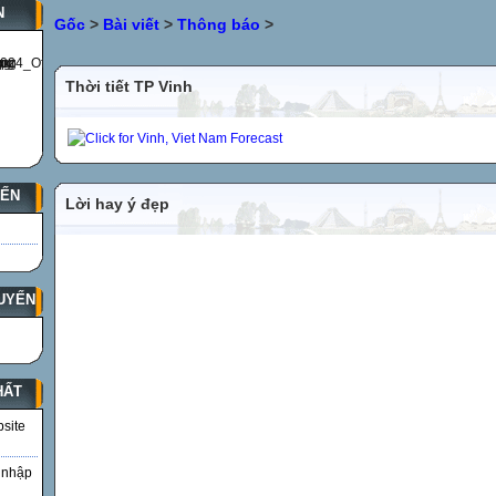
N
Gốc
>
Bài viết
>
Thông báo
>
Thời tiết TP Vinh
YẾN
Lời hay ý đẹp
UYẾN
HẤT
bsite
 nhập