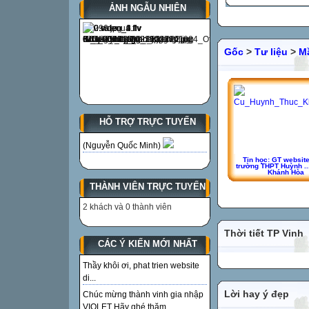
ẢNH NGẪU NHIÊN
Gốc
>
Tư liệu
>
M
HỖ TRỢ TRỰC TUYẾN
(Nguyễn Quốc Minh)
Tin học: GT websit
trường THPT Huỳnh ..
Khánh Hòa
THÀNH VIÊN TRỰC TUYẾN
2 khách và 0 thành viên
Thời tiết TP Vinh
CÁC Ý KIẾN MỚI NHẤT
Thầy khôi ơi, phat trien website
di...
Lời hay ý đẹp
Chúc mừng thành vinh gia nhập
VIOLET Hãy ghé thăm...