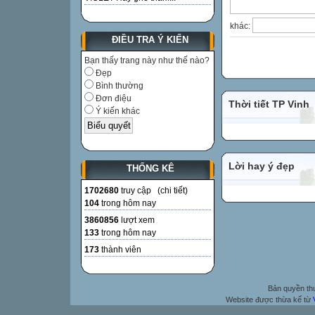
khác:
ĐIỀU TRA Ý KIẾN
Bạn thấy trang này như thế nào?
Đẹp
Bình thường
Đơn điệu
Thời tiết TP Vinh
Ý kiến khác
Lời hay ý đẹp
THỐNG KÊ
1702680
truy cập (
chi tiết
)
104
trong hôm nay
3860856
lượt xem
133
trong hôm nay
173
thành viên
Bản quyền t
Website được thừa kế từ