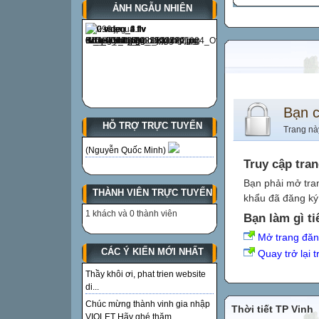
ẢNH NGẪU NHIÊN
Bạn 
HỖ TRỢ TRỰC TUYẾN
Trang nà
(Nguyễn Quốc Minh)
Truy cập tra
Bạn phải mở tra
THÀNH VIÊN TRỰC TUYẾN
khẩu đã đăng ký 
1 khách và 0 thành viên
Bạn làm gì ti
Mở trang đă
CÁC Ý KIẾN MỚI NHẤT
Quay trở lại 
Thầy khôi ơi, phat trien website
di...
Chúc mừng thành vinh gia nhập
Thời tiết TP Vinh
VIOLET Hãy ghé thăm...