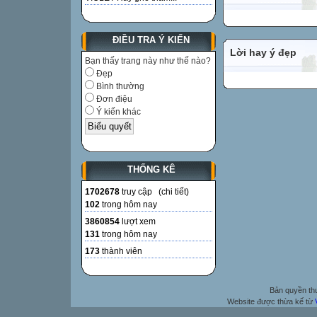
ĐIỀU TRA Ý KIẾN
Lời hay ý đẹp
Bạn thấy trang này như thế nào?
Đẹp
Bình thường
Đơn điệu
Ý kiến khác
THỐNG KÊ
1702678
truy cập (
chi tiết
)
102
trong hôm nay
3860854
lượt xem
131
trong hôm nay
173
thành viên
Bản quyền t
Website được thừa kế từ