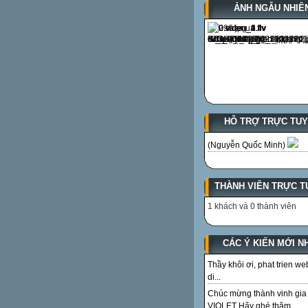
ẢNH NGẪU NHIÊ
HỖ TRỢ TRỰC TU
(Nguyễn Quốc Minh)
THÀNH VIÊN TRỰC T
1 khách và 0 thành viên
CÁC Ý KIẾN MỚI N
Thầy khôi ơi, phat trien we
di...
Chúc mừng thành vinh gia
VIOLET Hãy ghé thăm...