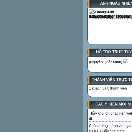
ẢNH NGẪU NHIÊ
HỖ TRỢ TRỰC TU
(Nguyễn Quốc Minh)
THÀNH VIÊN TRỰC T
1 khách và 0 thành viên
CÁC Ý KIẾN MỚI N
Thầy khôi ơi, phat trien we
di...
Chúc mừng thành vinh gia
VIOLET Hãy ghé thăm...