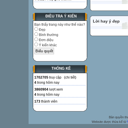
ĐIỀU TRA Ý KIẾN
Lời hay ý đẹp
Bạn thấy trang này như thế nào?
Đẹp
Bình thường
Đơn điệu
Ý kiến khác
THỐNG KÊ
1702705
truy cập (
chi tiết
)
4
trong hôm nay
3860904
lượt xem
4
trong hôm nay
173
thành viên
Bản quyền t
Website được thừa kế từ