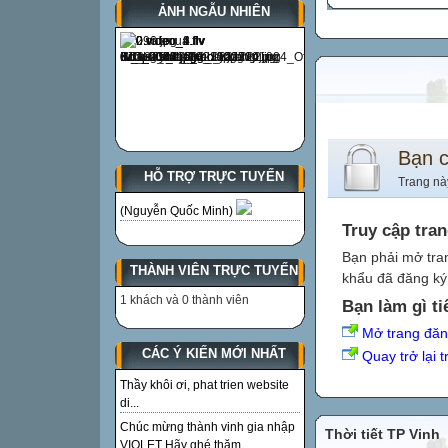
ẢNH NGẪU NHIÊN
Bạn 
HỖ TRỢ TRỰC TUYẾN
Trang nà
(Nguyễn Quốc Minh)
Truy cập tra
Bạn phải mở tra
THÀNH VIÊN TRỰC TUYẾN
khẩu đã đăng ký 
1 khách và 0 thành viên
Bạn làm gì ti
Mở trang đă
CÁC Ý KIẾN MỚI NHẤT
Quay trở lại 
Thầy khôi ơi, phat trien website
di...
Chúc mừng thành vinh gia nhập
Thời tiết TP Vinh
VIOLET Hãy ghé thăm...