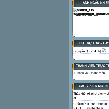
ẢNH NGẪU NHIÊ
HỖ TRỢ TRỰC TU
(Nguyễn Quốc Minh)
THÀNH VIÊN TRỰC T
1 khách và 0 thành viên
CÁC Ý KIẾN MỚI N
Thầy khôi ơi, phat trien we
di...
Chúc mừng thành vinh gia
VIOLET Hãy ghé thăm...