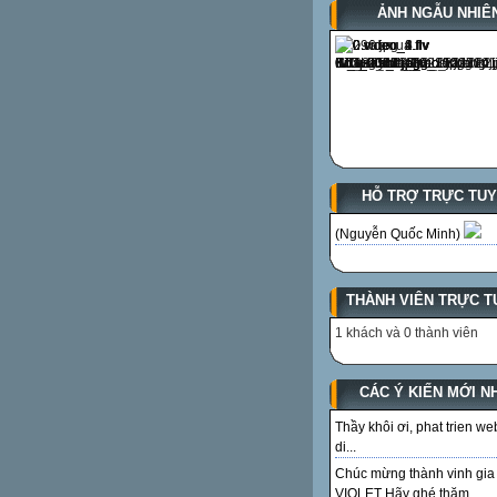
ẢNH NGẪU NHIÊ
HỖ TRỢ TRỰC TU
(Nguyễn Quốc Minh)
THÀNH VIÊN TRỰC T
1 khách và 0 thành viên
CÁC Ý KIẾN MỚI N
Thầy khôi ơi, phat trien we
di...
Chúc mừng thành vinh gia
VIOLET Hãy ghé thăm...