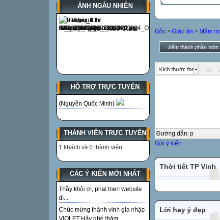
ẢNH NGẪU NHIÊN
Gốc
>
Giáo án
>
Mầm n
điểm thành phần môn t
Kích thước font
HỖ TRỢ TRỰC TUYẾN
(Nguyễn Quốc Minh)
THÀNH VIÊN TRỰC TUYẾN
Đường dẫn
:
p
Gửi ý kiến
1 khách và 0 thành viên
Thời tiết TP Vinh
CÁC Ý KIẾN MỚI NHẤT
Thầy khôi ơi, phat trien website
di...
Lời hay ý đẹp
Chúc mừng thành vinh gia nhập
VIOLET Hãy ghé thăm...