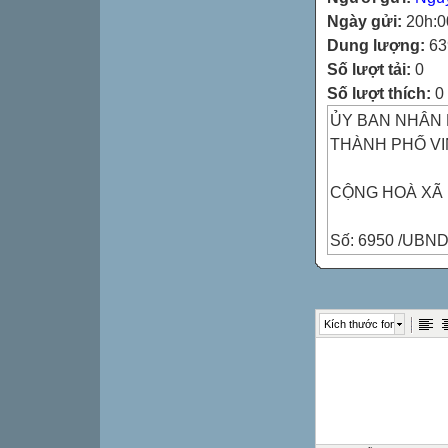
Ngày gửi:
20h:0
Dung lượng:
63
Số lượt tải:
0
Số lượt thích:
0
ỦY BAN NHÂN
THÀNH PHỐ V
CỘNG HOÀ XÃ 
Số: 6950 /UBN
Vinh, ngày 26 t
Kích thước font
Độc lập - Tự do
V/v báo cáo kết
xếp loại “Đơn vị