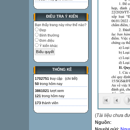
ĐIỀU TRA Ý KIẾN
Bạn thấy trang này như thế nào?
Đẹp
Bình thường
Đơn điệu
Ý kiến khác
THỐNG KÊ
1702751
truy cập (
chi tiết
)
50
trong hôm nay
3861021
lượt xem
121
trong hôm nay
173
thành viên
(
Tài liệu chưa đ
Nguồn:
Người gửi:
Ngu