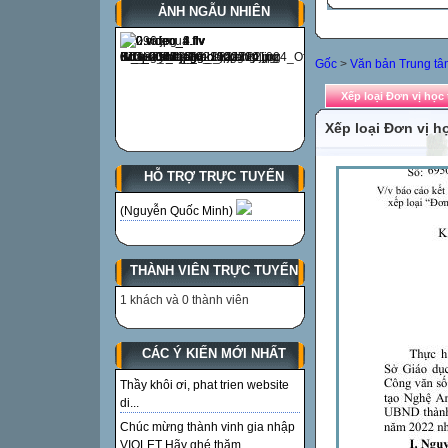
ẢNH NGẪU NHIÊN
Gốc
>
Văn bản Trung tâ
Xếp loại Đơn vị học
Xếp loại Đơn vị h
HỖ TRỢ TRỰC TUYẾN
(Nguyễn Quốc Minh)
THÀNH VIÊN TRỰC TUYẾN
1 khách và 0 thành viên
CÁC Ý KIẾN MỚI NHẤT
Thầy khôi ơi, phat trien website
di...
Chúc mừng thành vinh gia nhập
VIOLET Hãy ghé thăm...