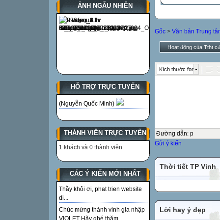
ẢNH NGẪU NHIÊN
Gốc
>
Văn bản Trung tâ
Hoạt động của Ttht c
Kích thước font
HỖ TRỢ TRỰC TUYẾN
(Nguyễn Quốc Minh)
THÀNH VIÊN TRỰC TUYẾN
Đường dẫn
:
p
Gửi ý kiến
1 khách và 0 thành viên
Thời tiết TP Vinh
CÁC Ý KIẾN MỚI NHẤT
Thầy khôi ơi, phat trien website
di...
Lời hay ý đẹp
Chúc mừng thành vinh gia nhập
VIOLET Hãy ghé thăm...