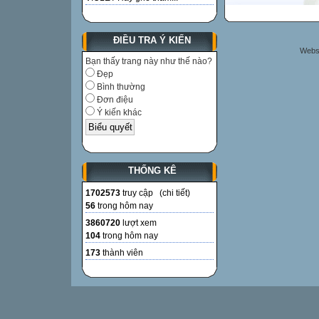
ĐIỀU TRA Ý KIẾN
Websi
Bạn thấy trang này như thế nào?
Đẹp
Bình thường
Đơn điệu
Ý kiến khác
THỐNG KÊ
1702573
truy cập (
chi tiết
)
56
trong hôm nay
3860720
lượt xem
104
trong hôm nay
173
thành viên