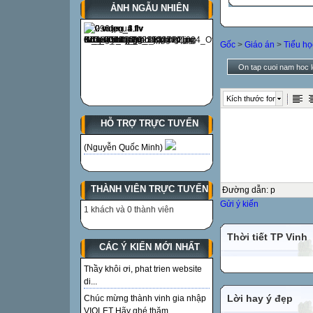
ẢNH NGẪU NHIÊN
Gốc
>
Giáo án
>
Tiểu họ
On tap cuoi nam hoc 
Kích thước font
HỖ TRỢ TRỰC TUYẾN
(Nguyễn Quốc Minh)
THÀNH VIÊN TRỰC TUYẾN
Đường dẫn
:
p
Gửi ý kiến
1 khách và 0 thành viên
Thời tiết TP Vinh
CÁC Ý KIẾN MỚI NHẤT
Thầy khôi ơi, phat trien website
di...
Lời hay ý đẹp
Chúc mừng thành vinh gia nhập
VIOLET Hãy ghé thăm...