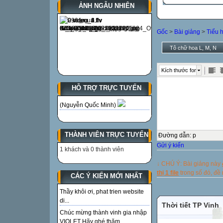
ẢNH NGẪU NHIÊN
Gốc
>
Bài giảng
>
Tiểu 
Tô chữ hoa L, M, N
Kích thước font
HỖ TRỢ TRỰC TUYẾN
(Nguyễn Quốc Minh)
THÀNH VIÊN TRỰC TUYẾN
Đường dẫn
:
p
Gửi ý kiến
1 khách và 0 thành viên
↓ CHÚ Ý: Bài giảng này
thị 1 file
trong số đó, đ
CÁC Ý KIẾN MỚI NHẤT
Thầy khôi ơi, phat trien website
di...
Thời tiết TP Vinh
Chúc mừng thành vinh gia nhập
VIOLET Hãy ghé thăm...