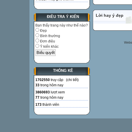
Lời hay ý đẹp
ĐIỀU TRA Ý KIẾN
Bạn thấy trang này như thế nào?
Đẹp
Bình thường
Đơn điệu
Websi
Ý kiến khác
THỐNG KÊ
1702550
truy cập (
chi tiết
)
33
trong hôm nay
3860693
lượt xem
77
trong hôm nay
173
thành viên