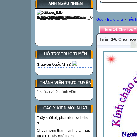
ẢNH NGẪU NHIÊN
Gốc
>
Bài giảng
>
Tiểu 
Tuần 14. Chữ hoa M
Tuần 14. Chữ hoa
HỖ TRỢ TRỰC TUYẾN
(Nguyễn Quốc Minh)
THÀNH VIÊN TRỰC TUYẾN
1 khách và 0 thành viên
CÁC Ý KIẾN MỚI NHẤT
Thầy khôi ơi, phat trien website
di...
Chúc mừng thành vinh gia nhập
VIOLET Hãy ghé thăm...