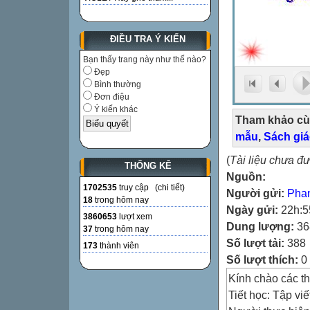
ĐIỀU TRA Ý KIẾN
Bạn thấy trang này như thế nào?
Đẹp
Bình thường
Đơn điệu
Ý kiến khác
Tham khảo cù
mẫu
,
Sách gi
(
Tài liệu chưa đ
THỐNG KÊ
Nguồn:
1702535
truy cập (
chi tiết
)
Người gửi:
Pha
18
trong hôm nay
Ngày gửi:
22h:5
3860653
lượt xem
Dung lượng:
36
37
trong hôm nay
Số lượt tải:
388
173
thành viên
Số lượt thích:
0
Kính chào các t
Tiết học: Tập viế