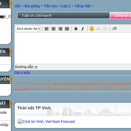
N
Gốc
>
Bài giảng
>
Tiểu học
>
Lớp 2
>
Tiếng Việt
>
Tuần 14. Chữ hoa M
Cùng tác g
Kích thước font
YẾN
Đường dẫn
:
p
Gửi ý kiến
UYẾN
↓ CHÚ Ý: Bài giảng này
được nén lại dưới dạng RAR và có thể chứa nhi
thị 1 file
trong số đó, đề nghị các thầy cô KIỂM TRA KỸ TRƯỚC KHI NH
HẤT
Thời tiết TP Vinh
bsite
 nhập