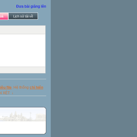
Đưa bài giảng lên
iả
Lịch sử tải về
ều file
. Hệ thống
chỉ hiển
ẬN XÉT ↓