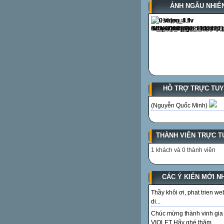
ẢNH NGẪU NHIÊ
HỖ TRỢ TRỰC TU
(Nguyễn Quốc Minh)
THÀNH VIÊN TRỰC T
1 khách và 0 thành viên
CÁC Ý KIẾN MỚI N
Thầy khôi ơi, phat trien we
di...
Chúc mừng thành vinh gia
VIOLET Hãy ghé thăm...