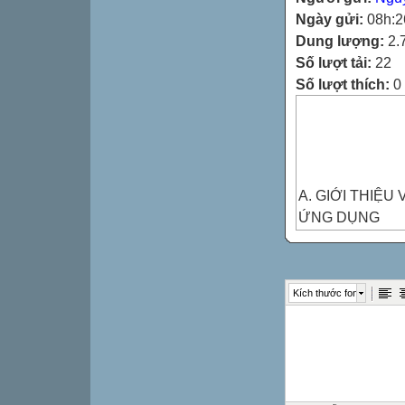
Ngày gửi:
08h:2
Dung lượng:
2.
Số lượt tải:
22
Số lượt thích:
0
A. GIỚI THIỆ
ỨNG DỤNG
A1. Tìm hiểu về

Kích thước font
 Nghiên cứu kh
Nghiên cứu khoa
động hoặc can t