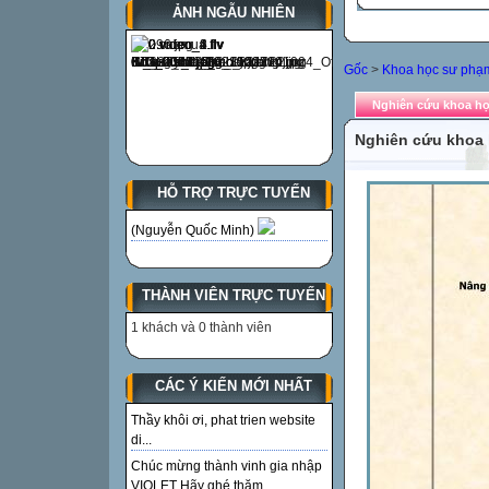
ẢNH NGẪU NHIÊN
Gốc
>
Khoa học sư phạ
Nghiên cứu khoa h
Nghiên cứu khoa
HỖ TRỢ TRỰC TUYẾN
(Nguyễn Quốc Minh)
THÀNH VIÊN TRỰC TUYẾN
1 khách và 0 thành viên
CÁC Ý KIẾN MỚI NHẤT
Thầy khôi ơi, phat trien website
di...
Chúc mừng thành vinh gia nhập
VIOLET Hãy ghé thăm...