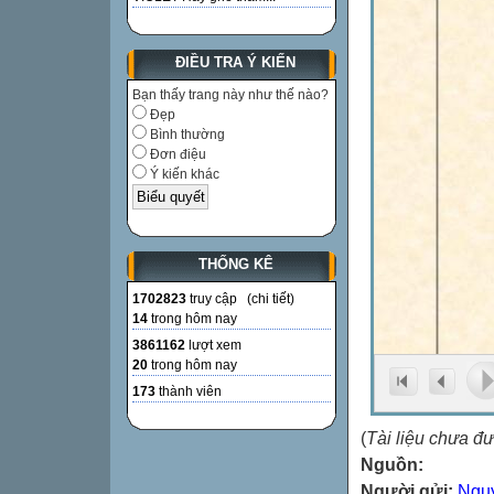
ĐIỀU TRA Ý KIẾN
Bạn thấy trang này như thế nào?
Đẹp
Bình thường
Đơn điệu
Ý kiến khác
THỐNG KÊ
1702823
truy cập (
chi tiết
)
14
trong hôm nay
3861162
lượt xem
20
trong hôm nay
173
thành viên
(
Tài liệu chưa đ
Nguồn:
Người gửi:
Ngu