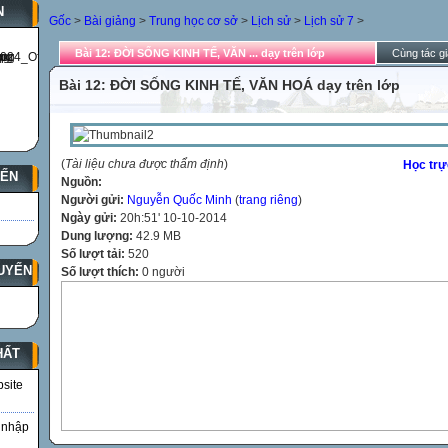
N
Gốc
>
Bài giảng
>
Trung học cơ sở
>
Lịch sử
>
Lịch sử 7
>
Bài 12: ĐỜI SỐNG KINH TẾ, VĂN ... dạy trên lớp
Cùng tác gi
Bài 12: ĐỜI SỐNG KINH TẾ, VĂN HOÁ dạy trên lớp
(
Tài liệu chưa được thẩm định
)
Học trự
YẾN
Nguồn:
Người gửi:
Nguyễn Quốc Minh
(
trang riêng
)
Ngày gửi:
20h:51' 10-10-2014
Dung lượng:
42.9 MB
Số lượt tải:
520
UYẾN
Số lượt thích:
0 người
HẤT
bsite
 nhập