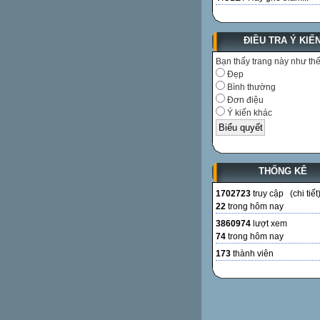
ĐIỀU TRA Ý KIẾ
Bạn thấy trang này như th
Đẹp
Bình thường
Đơn điệu
Ý kiến khác
THỐNG KÊ
1702723
truy cập (
chi tiết
22
trong hôm nay
3860974
lượt xem
74
trong hôm nay
173
thành viên