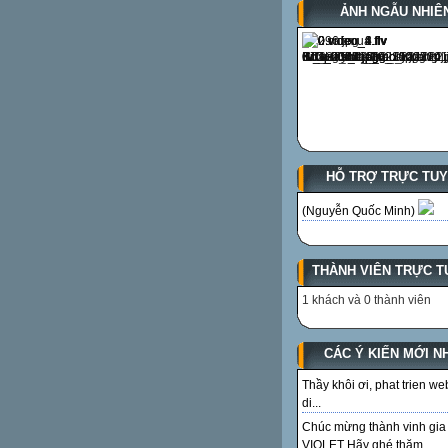
ẢNH NGẪU NHIÊ
HỖ TRỢ TRỰC TU
(Nguyễn Quốc Minh)
THÀNH VIÊN TRỰC T
1 khách và 0 thành viên
CÁC Ý KIẾN MỚI N
Thầy khôi ơi, phat trien we
di...
Chúc mừng thành vinh gia
VIOLET Hãy ghé thăm...