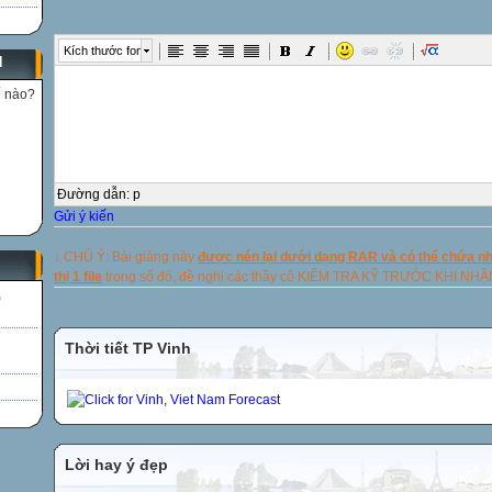
Kích thước font
N
ế nào?
Đường dẫn
:
p
Gửi ý kiến
↓ CHÚ Ý: Bài giảng này
được nén lại dưới dạng RAR và có thể chứa nhi
thị 1 file
trong số đó, đề nghị các thầy cô KIỂM TRA KỸ TRƯỚC KHI NH
)
Thời tiết TP Vinh
Lời hay ý đẹp