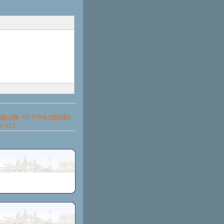
ều file
. Hệ thống
chỉ hiển
ẬN XÉT ↓