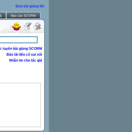
Đưa bài giảng lên
ả
Báo cáo SCORM
c tuyến bài giảng SCORM
Báo tài liệu có sai sót
Nhắn tin cho tác giả