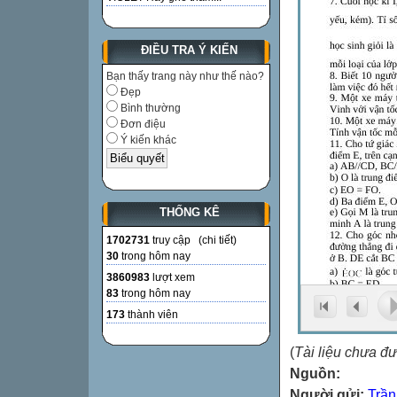
ĐIỀU TRA Ý KIẾN
Bạn thấy trang này như thế nào?
Đẹp
Bình thường
Đơn điệu
Ý kiến khác
THỐNG KÊ
1702731
truy cập (
chi tiết
)
30
trong hôm nay
3860983
lượt xem
83
trong hôm nay
173
thành viên
(
Tài liệu chưa đ
Nguồn:
Người gửi:
Trần