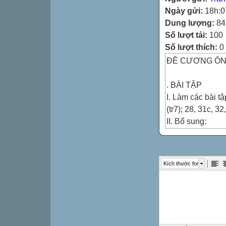
Ngày gửi:
18h:0
Dung lượng:
84
Số lượt tải:
100
Số lượt thích:
0
ĐỀ CƯƠNG ÔN 
. BÀI TẬP
I. Làm các bài tập
(tr7); 28, 31c, 32
II. Bổ sung:
1. Tính giá trị b
a) 
b) 
Kích thước font
c) 

2. Tìm xQ, bi
a) 
b) 3x