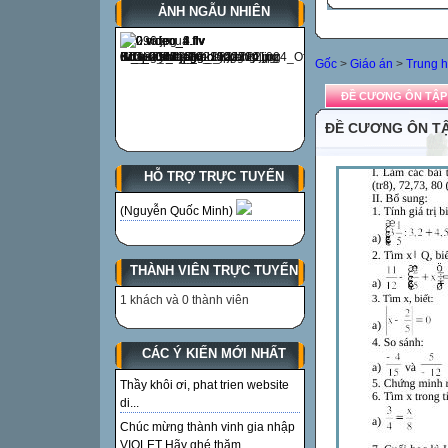
ẢNH NGẪU NHIÊN
Gốc
>
Giáo án
>
Trung h
ĐỀ CƯƠNG ÔN TẬP 
ĐỀ CƯƠNG ÔN TẬ
HỖ TRỢ TRỰC TUYẾN
(Nguyễn Quốc Minh)
THÀNH VIÊN TRỰC TUYẾN
1 khách và 0 thành viên
CÁC Ý KIẾN MỚI NHẤT
Thầy khôi ơi, phat trien website
di...
Chúc mừng thành vinh gia nhập
VIOLET Hãy ghé thăm...