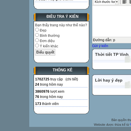
Kích thước font
ĐIỀU TRA Ý KIẾN
Bạn thấy trang này như thế nào?
Đẹp
Bình thường
Đường dẫn
:
p
Đơn điệu
Gửi ý kiến
Ý kiến khác
Thời tiết TP Vinh
THỐNG KÊ
1702725
truy cập (
chi tiết
)
Lời hay ý đẹp
24
trong hôm nay
3860976
lượt xem
76
trong hôm nay
173
thành viên
Bản quyền t
Website được thừa kế từ