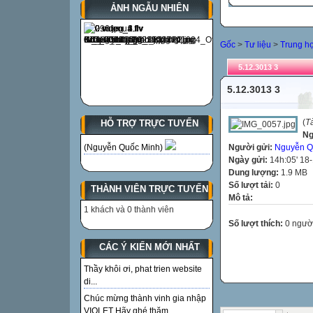
ẢNH NGẪU NHIÊN
Gốc
>
Tư liệu
>
Trung h
5.12.3013 3
5.12.3013 3
(
T
HỖ TRỢ TRỰC TUYẾN
Ng
Người gửi:
Nguyễn Q
(Nguyễn Quốc Minh)
Ngày gửi:
14h:05' 18
Dung lượng:
1.9 MB
Số lượt tải:
0
THÀNH VIÊN TRỰC TUYẾN
Mô tả:
1 khách và 0 thành viên
Số lượt thích:
0 ngườ
CÁC Ý KIẾN MỚI NHẤT
Thầy khôi ơi, phat trien website
di...
Chúc mừng thành vinh gia nhập
VIOLET Hãy ghé thăm...