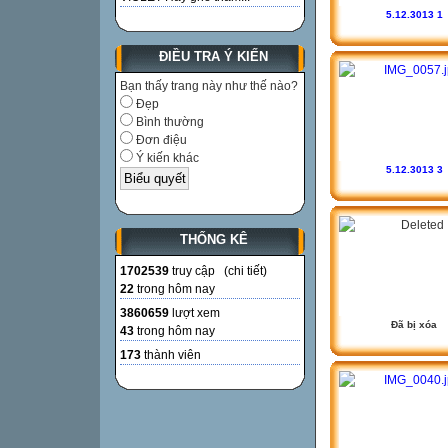
5.12.3013 1
ĐIỀU TRA Ý KIẾN
Bạn thấy trang này như thế nào?
Đẹp
Bình thường
Đơn điệu
Ý kiến khác
5.12.3013 3
THỐNG KÊ
1702539
truy cập (
chi tiết
)
22
trong hôm nay
3860659
lượt xem
Đã bị xóa
43
trong hôm nay
173
thành viên