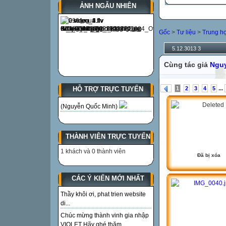
ẢNH NGẪU NHIÊN
Gốc
>
Tư liệu
>
Trung h
5.12.3013 3
Cùng tác giả
Nguy
...
1
2
3
4
5
HỖ TRỢ TRỰC TUYẾN
(Nguyễn Quốc Minh)
THÀNH VIÊN TRỰC TUYẾN
1 khách và 0 thành viên
Đã bị xóa
CÁC Ý KIẾN MỚI NHẤT
Thầy khôi ơi, phat trien website
di...
Chúc mừng thành vinh gia nhập
VIOLET Hãy ghé thăm...