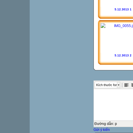
5.12.3013 1
5.12.3013 2
Kích thước font
Đường dẫn
:
p
Gửi ý kiến