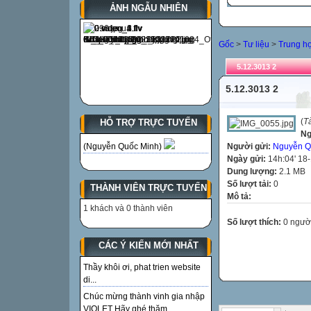
ẢNH NGẪU NHIÊN
Gốc
>
Tư liệu
>
Trung h
5.12.3013 2
5.12.3013 2
(
T
HỖ TRỢ TRỰC TUYẾN
Ng
Người gửi:
Nguyễn Q
(Nguyễn Quốc Minh)
Ngày gửi:
14h:04' 18
Dung lượng:
2.1 MB
Số lượt tải:
0
THÀNH VIÊN TRỰC TUYẾN
Mô tả:
1 khách và 0 thành viên
Số lượt thích:
0 ngườ
CÁC Ý KIẾN MỚI NHẤT
Thầy khôi ơi, phat trien website
di...
Chúc mừng thành vinh gia nhập
VIOLET Hãy ghé thăm...