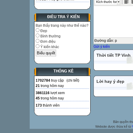
Kích thước font
ĐIỀU TRA Ý KIẾN
Bạn thấy trang này như thế nào?
Đẹp
Bình thường
Đường dẫn
:
p
Đơn điệu
Gửi ý kiến
Ý kiến khác
Thời tiết TP Vinh
THỐNG KÊ
1702784
truy cập (
chi tiết
)
Lời hay ý đẹp
21
trong hôm nay
3861116
lượt xem
45
trong hôm nay
173
thành viên
Bản quyền t
Website được thừa kế từ