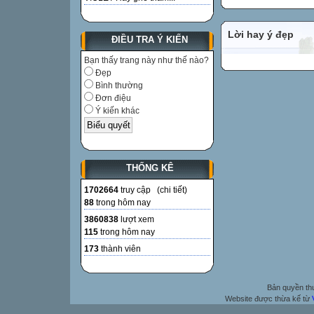
Lời hay ý đẹp
ĐIỀU TRA Ý KIẾN
Bạn thấy trang này như thế nào?
Đẹp
Bình thường
Đơn điệu
Ý kiến khác
THỐNG KÊ
1702664
truy cập (
chi tiết
)
88
trong hôm nay
3860838
lượt xem
115
trong hôm nay
173
thành viên
Bản quyền t
Website được thừa kế từ