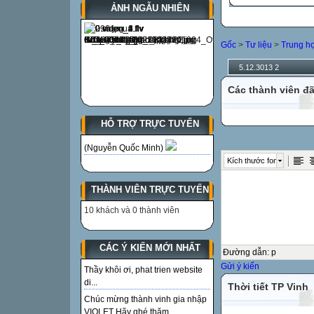
ẢNH NGẪU NHIÊN
Gốc
>
Tư liệu
>
Trung h
5.12.3013 2
Các thành viên đã
HỖ TRỢ TRỰC TUYẾN
(Nguyễn Quốc Minh)
Kích thước font
THÀNH VIÊN TRỰC TUYẾN
10 khách và 0 thành viên
CÁC Ý KIẾN MỚI NHẤT
Đường dẫn
:
p
Gửi ý kiến
Thầy khôi ơi, phat trien website
di...
Thời tiết TP Vinh
Chúc mừng thành vinh gia nhập
VIOLET Hãy ghé thăm...