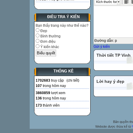
Kích thước font
ĐIỀU TRA Ý KIẾN
Bạn thấy trang này như thế nào?
Đẹp
Bình thường
Đường dẫn
:
p
Đơn điệu
Gửi ý kiến
Ý kiến khác
Thời tiết TP Vinh
THỐNG KÊ
1702683
truy cập (
chi tiết
)
Lời hay ý đẹp
107
trong hôm nay
3860859
lượt xem
136
trong hôm nay
173
thành viên
Bản quyền t
Website được thừa kế từ