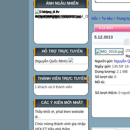
ẢNH NGẪU NHIÊN
Gốc
>
Tư liệu
>
Trung h
5.12.3013
5.12.3013
(
T
HỖ TRỢ TRỰC TUYẾN
Ng
Người gửi:
Nguyễn Q
(Nguyễn Quốc Minh)
Ngày gửi:
13h:59' 18
Dung lượng:
2.1 MB
Số lượt tải:
0
THÀNH VIÊN TRỰC TUYẾN
Mô tả:
1 khách và 0 thành viên
Số lượt thích:
0 ngườ
CÁC Ý KIẾN MỚI NHẤT
Thầy khôi ơi, phat trien website
di...
Chúc mừng thành vinh gia nhập
VIOLET Hãy ghé thăm...