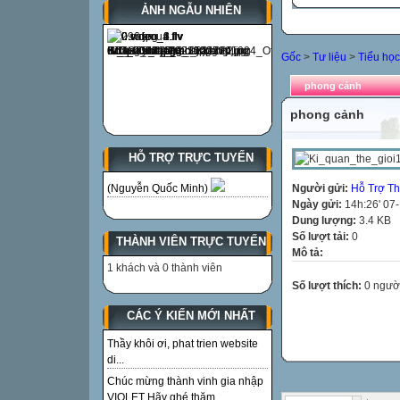
ẢNH NGẪU NHIÊN
Gốc
>
Tư liệu
>
Tiểu học
phong cảnh
phong cảnh
HỖ TRỢ TRỰC TUYẾN
Người gửi:
Hỗ Trợ Th
(Nguyễn Quốc Minh)
Ngày gửi:
14h:26' 07
Dung lượng:
3.4 KB
Số lượt tải:
0
THÀNH VIÊN TRỰC TUYẾN
Mô tả:
1 khách và 0 thành viên
Số lượt thích:
0 ngườ
CÁC Ý KIẾN MỚI NHẤT
Thầy khôi ơi, phat trien website
di...
Chúc mừng thành vinh gia nhập
VIOLET Hãy ghé thăm...