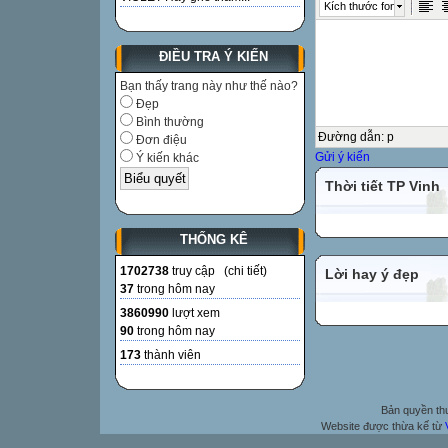
Kích thước font
ĐIỀU TRA Ý KIẾN
Bạn thấy trang này như thế nào?
Đẹp
Bình thường
Đường dẫn
:
p
Đơn điệu
Gửi ý kiến
Ý kiến khác
Thời tiết TP Vinh
THỐNG KÊ
1702738
truy cập (
chi tiết
)
Lời hay ý đẹp
37
trong hôm nay
3860990
lượt xem
90
trong hôm nay
173
thành viên
Bản quyền t
Website được thừa kế từ