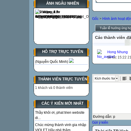
ẢNH NGẪU NHIÊN
Gốc
>
Hình ảnh hoạt độ
Tuần lễ hưởng ứng họ
Các thành viên đã
HỖ TRỢ TRỰC TUYẾN
Hong Nhung
tải lúc 15:22 
(Nguyễn Quốc Minh)
Kích thước font
THÀNH VIÊN TRỰC TUYẾN
1 khách và 0 thành viên
CÁC Ý KIẾN MỚI NHẤT
Thầy khôi ơi, phat trien website
Đường dẫn
:
p
di...
Gửi ý kiến
Chúc mừng thành vinh gia nhập
VIOLET Hãy ghé thăm...