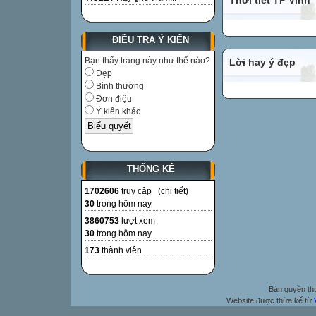
Thời tiết TP Vinh
ĐIỀU TRA Ý KIẾN
Bạn thấy trang này như thế nào?
Lời hay ý đẹp
Đẹp
Bình thường
Đơn điệu
Ý kiến khác
THỐNG KÊ
1702606
truy cập (
chi tiết
)
30
trong hôm nay
3860753
lượt xem
30
trong hôm nay
173
thành viên
Bản quyền t
Website được thừa kế từ