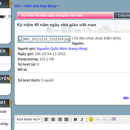
N
Gốc
>
Hình ảnh hoạt động
>
Kỷ niệm 40 năm ngày nhà giáo việt nam
Cùng tác
Kỷ niệm 40 năm ngày nhà giáo việt nam
(
Tài liệu chưa được thẩm định
)
Nguồn:
Người gửi:
Nguyễn Quốc Minh
(
trang riêng
)
YẾN
Ngày gửi:
19h:19' 04-12-2022
Dung lượng:
222.2 KB
Số lượt tải:
0
Mô tả:
UYẾN
Số lượt thích:
0 người
Mở 
HẤT
bsite
Kích thước font
 nhập