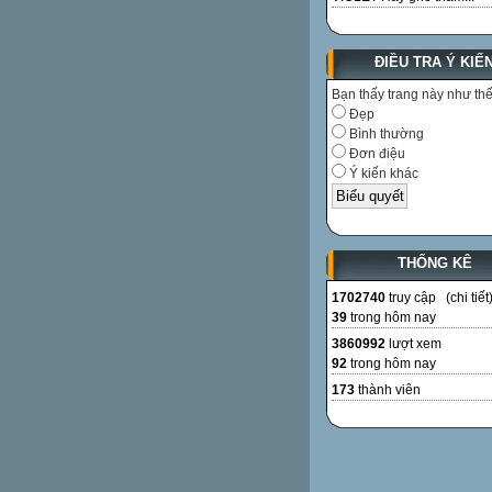
ĐIỀU TRA Ý KIẾ
Bạn thấy trang này như th
Đẹp
Bình thường
Đơn điệu
Ý kiến khác
THỐNG KÊ
1702740
truy cập (
chi tiết
39
trong hôm nay
3860992
lượt xem
92
trong hôm nay
173
thành viên