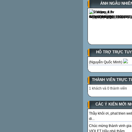
ẢNH NGẪU NHIÊ
HỖ TRỢ TRỰC TU
(Nguyễn Quốc Minh)
THÀNH VIÊN TRỰC T
1 khách và 0 thành viên
CÁC Ý KIẾN MỚI N
Thầy khôi ơi, phat trien we
di...
Chúc mừng thành vinh gia
VIOLET Hãy ghé thăm...