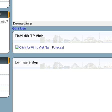
N
ế nào?
Đường dẫn
:
p
Gửi ý kiến
Thời tiết TP Vinh
Lời hay ý đẹp
)