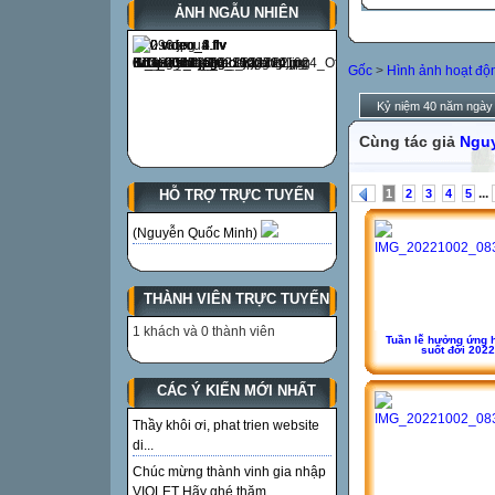
ẢNH NGẪU NHIÊN
Gốc
>
Hình ảnh hoạt độ
Kỷ niệm 40 năm ngày 
Cùng tác giả
Ngu
...
1
2
3
4
5
HỖ TRỢ TRỰC TUYẾN
(Nguyễn Quốc Minh)
THÀNH VIÊN TRỰC TUYẾN
1 khách và 0 thành viên
Tuần lễ hưởng ứng 
suốt đời 2022
CÁC Ý KIẾN MỚI NHẤT
Thầy khôi ơi, phat trien website
di...
Chúc mừng thành vinh gia nhập
VIOLET Hãy ghé thăm...