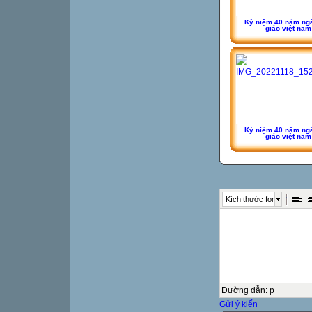
Kỷ niệm 40 năm ng
giáo việt nam
Kỷ niệm 40 năm ng
giáo việt nam
Kích thước font
Đường dẫn
:
p
Gửi ý kiến