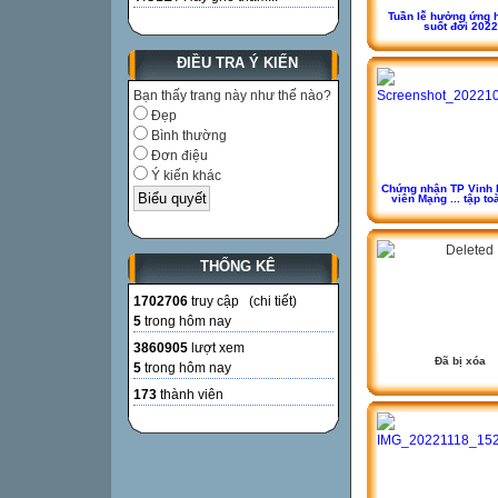
Tuần lễ hưởng ứng 
suốt đời 2022
ĐIỀU TRA Ý KIẾN
Bạn thấy trang này như thế nào?
Đẹp
Bình thường
Đơn điệu
Ý kiến khác
Chứng nhận TP Vinh 
viên Mạng ... tập to
THỐNG KÊ
1702706
truy cập (
chi tiết
)
5
trong hôm nay
3860905
lượt xem
Đã bị xóa
5
trong hôm nay
173
thành viên