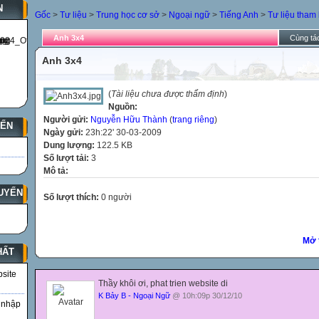
N
Gốc
>
Tư liệu
>
Trung học cơ sở
>
Ngoại ngữ
>
Tiếng Anh
>
Tư liệu tham
Anh 3x4
Cùng tác
Anh 3x4
(
Tài liệu chưa được thẩm định
)
Nguồn:
Người gửi:
Nguyễn Hữu Thành
(
trang riêng
)
YẾN
Ngày gửi:
23h:22' 30-03-2009
Dung lượng:
122.5 KB
Số lượt tải:
3
Mô tả:
UYẾN
Số lượt thích:
0 người
Mở 
HẤT
bsite
Thầy khôi ơi, phat trien website di
K Bảy B - Ngoại Ngữ
@ 10h:09p 30/12/10
 nhập