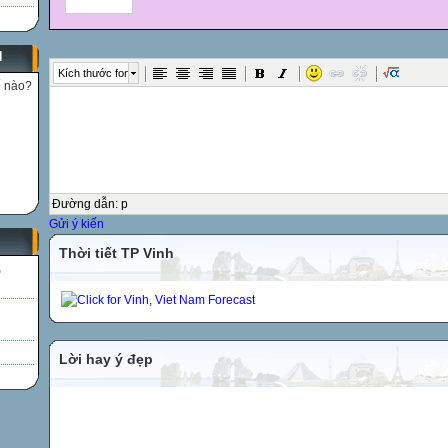
N
Kích thước font
ế nào?
Đường dẫn
:
p
Gửi ý kiến
Thời tiết TP Vinh
)
Lời hay ý đẹp