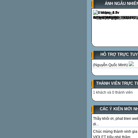
ẢNH NGẪU NHIÊ
HỖ TRỢ TRỰC TU
(Nguyễn Quốc Minh)
THÀNH VIÊN TRỰC T
1 khách và 0 thành viên
CÁC Ý KIẾN MỚI N
Thầy khôi ơi, phat trien we
di...
Chúc mừng thành vinh gia
VIOLET Hãy ghé thăm...