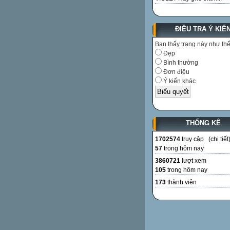
ĐIỀU TRA Ý KIẾ
Bạn thấy trang này như th
Đẹp
Bình thường
Đơn điệu
Ý kiến khác
THỐNG KÊ
1702574
truy cập (
chi tiết
57
trong hôm nay
3860721
lượt xem
105
trong hôm nay
173
thành viên