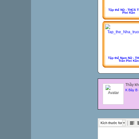
Tập thể Nữ - THCS T
Plei Kần
Tập thể Nam Nữ - T
Trấn Plei Kần
Thầy khô
K Bảy B 
Kích thước font