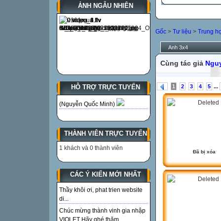
ẢNH NGẪU NHIÊN
Gốc
>
Tư liệu
>
Trung h
Anh 3x4
Cùng tác giả
Ngu
...
1
2
3
4
5
HỖ TRỢ TRỰC TUYẾN
(Nguyễn Quốc Minh)
THÀNH VIÊN TRỰC TUYẾN
1 khách và 0 thành viên
Đã bị xóa
CÁC Ý KIẾN MỚI NHẤT
Thầy khôi ơi, phat trien website
di...
Chúc mừng thành vinh gia nhập
VIOLET Hãy ghé thăm...