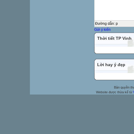
Đường dẫn
:
p
Gửi ý kiến
Thời tiết TP Vinh
Lời hay ý đẹp
Bản quyền t
Website được thừa kế từ