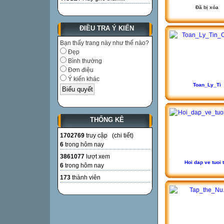
Đã bị xóa
ĐIỀU TRA Ý KIẾN
Bạn thấy trang này như thế nào?
Đẹp
Bình thường
Đơn điệu
Ý kiến khác
Toan_Ly_Ti
THỐNG KÊ
1702769
truy cập (
chi tiết
)
6
trong hôm nay
3861077
lượt xem
Hoi dap ve tuoi 
6
trong hôm nay
173
thành viên