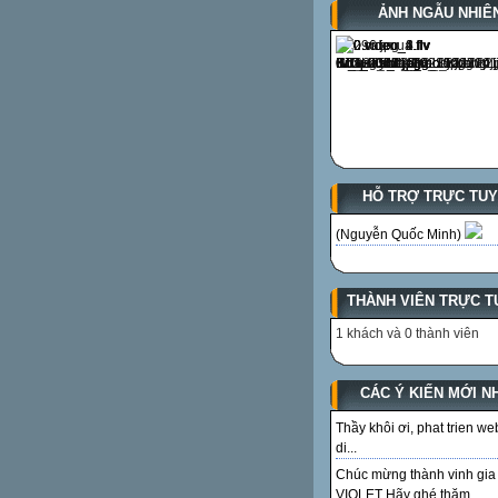
ẢNH NGẪU NHIÊ
HỖ TRỢ TRỰC TU
(Nguyễn Quốc Minh)
THÀNH VIÊN TRỰC T
1 khách và 0 thành viên
CÁC Ý KIẾN MỚI N
Thầy khôi ơi, phat trien we
di...
Chúc mừng thành vinh gia
VIOLET Hãy ghé thăm...