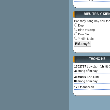
ĐIỀU TRA Ý KIẾ
Bạn thấy trang này như th
Đẹp
Bình thường
Đơn điệu
Ý kiến khác
THỐNG KÊ
1702737
truy cập (
chi tiết
36
trong hôm nay
3860989
lượt xem
89
trong hôm nay
173
thành viên