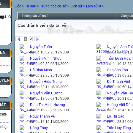
N
Gốc
>
Tư liệu
>
Trung học cơ sở
>
Lịch sử
>
Lịch sử 9
>
Phóng tàu vũ trụ 1
Cùng tác
Các thành viên đã tải về
1
2
Nguyễn Tuấn
Nguyễn Anh Tu
tải lúc 10:52 26/12/2009
tải lúc 14:02 11
YẾN
Nguyễn Minh Nhựt
Trần Đình Hoàn
tải lúc 09:39 08/11/2009
tải lúc 10:18 28
Hồ Bình Minh
Cao Anh Thơ
tải lúc 22:35 26/10/2009
tải lúc 19:03 22
UYẾN
Nguyễn Hiếu Trung
Đỗ Thành Việt
tải lúc 23:11 18/10/2009
tải lúc 10:50 14
Nguyễn Văn Cường
Nguyễn Văn Tè
tải lúc 18:56 07/10/2009
tải lúc 16:21 05
Đinh Thị Minh Hương
Hoàng Việt Dũn
HẤT
tải lúc 16:23 25/09/2009
tải lúc 16:45 18
bsite
Nguy Thanh Vu
Lò Thị Sáo
tải lúc 16:15 11/09/2009
tải lúc 23:34 06
 nhập
Hồng Thủy
Trần Huy Tùng