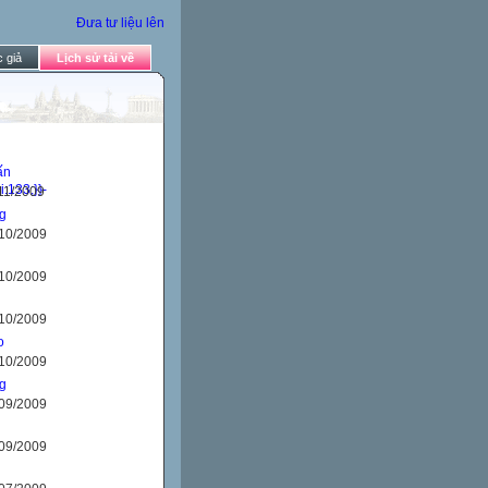
Đưa tư liệu lên
 giả
Lịch sử tải về
ấn
/11/2009
g
/10/2009
/10/2009
/10/2009
o
/10/2009
g
/09/2009
/09/2009