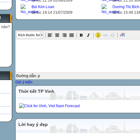
tải lúc 22:18 02/08/2009
tải lúc 21:10 30
Bùi Kim Loan
Dương Thị Bích
tải lúc 19:14 21/07/2009
tải lúc 15:49 13
N
ế nào?
Kích thước font
Đường dẫn
:
p
Gửi ý kiến
)
Thời tiết TP Vinh
Lời hay ý đẹp