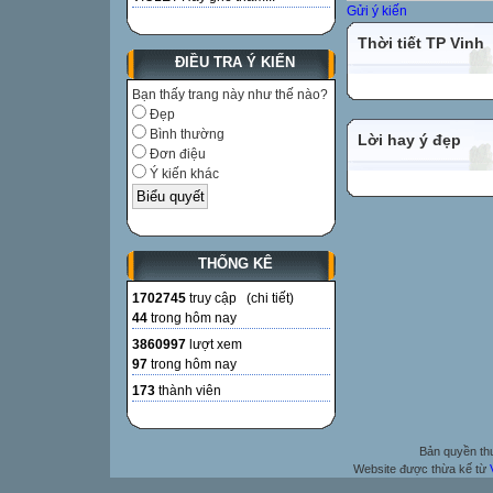
Gửi ý kiến
Thời tiết TP Vinh
ĐIỀU TRA Ý KIẾN
Bạn thấy trang này như thế nào?
Đẹp
Bình thường
Lời hay ý đẹp
Đơn điệu
Ý kiến khác
THỐNG KÊ
1702745
truy cập (
chi tiết
)
44
trong hôm nay
3860997
lượt xem
97
trong hôm nay
173
thành viên
Bản quyền t
Website được thừa kế từ