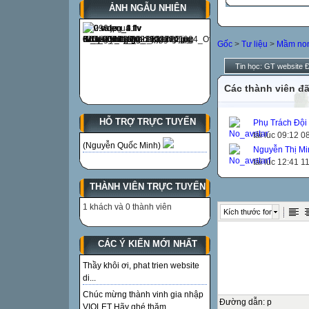
ẢNH NGẪU NHIÊN
Gốc
>
Tư liệu
>
Mầm no
Tin học: GT website 
Các thành viên đã
HỖ TRỢ TRỰC TUYẾN
Phụ Trách Đội
tải lúc 09:12 
(Nguyễn Quốc Minh)
Nguyễn Thị Mi
tải lúc 12:41 
THÀNH VIÊN TRỰC TUYẾN
1 khách và 0 thành viên
Kích thước font
CÁC Ý KIẾN MỚI NHẤT
Thầy khôi ơi, phat trien website
di...
Chúc mừng thành vinh gia nhập
Đường dẫn
:
p
VIOLET Hãy ghé thăm...